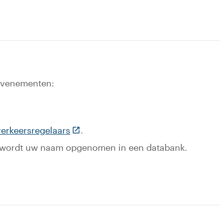
 evenementen:
aat naar een externe website)
(Deze link gaat naar een externe we
verkeersregelaars
.
an wordt uw naam opgenomen in een databank.