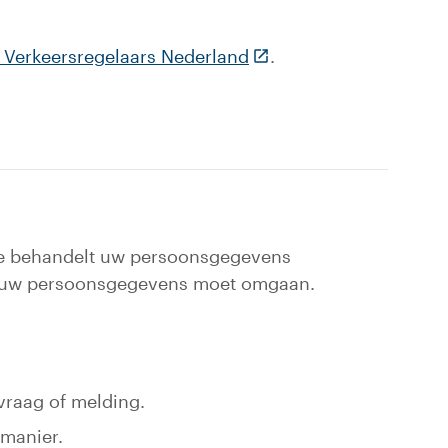
(Deze link gaat naar ee
g Verkeersregelaars Nederland
.
te behandelt uw persoonsgegevens
t uw persoonsgegevens moet omgaan.
raag of melding.
 manier.