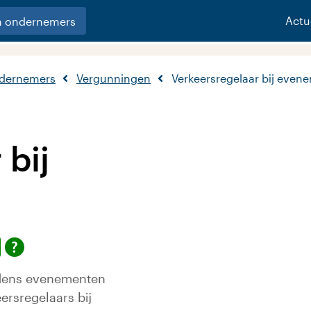
Actu
n ondernemers
ndernemers
Vergunningen
Verkeersregelaar bij even
 bij
ijdens evenementen
ersregelaars bij