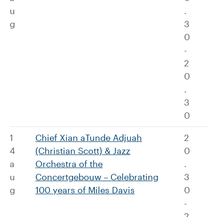
u
.
g
3
0
-
2
0
.
3
0
1
Chief Xian aTunde Adjuah
2
4
(Christian Scott) & Jazz
0
a
Orchestra of the
.
u
Concertgebouw – Celebrating
3
g
100 years of Miles Davis
0
-
2