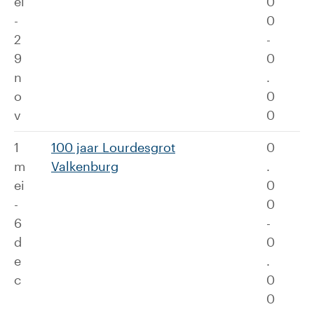
ei
0
-
0
2
-
9
0
n
.
o
0
v
0
1
100 jaar Lourdesgrot
0
m
Valkenburg
.
ei
0
-
0
6
-
d
0
e
.
c
0
0