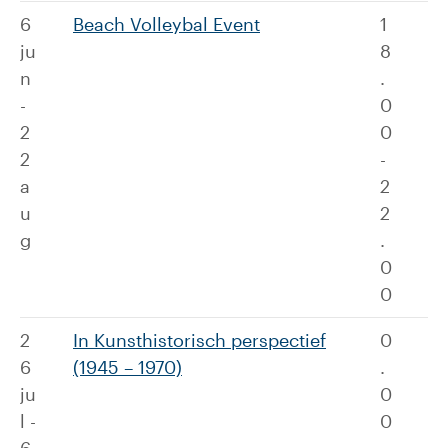
6
Beach Volleybal Event
1
ju
8
n
.
-
0
2
0
2
-
a
2
u
2
g
.
0
0
2
In Kunsthistorisch perspectief
0
6
(1945 – 1970)
.
ju
0
l -
0