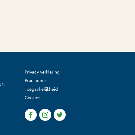
Privacy verklaring
Proclaimer
en
Toegankelijkheid
Cookies
(Deze link gaat naar een externe website)
(Deze link gaat naar een externe websi
(Deze link gaat naar een extern