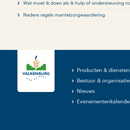
Wat moet ik doen als ik hulp of ondersteuning n
Nadere regels mantelzorgwaardering
Producten & diensten
Bestuur & organisatie
Nieuws
Evenementenkalende