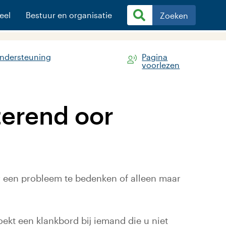
eel
Bestuur en organisatie
Zoeken
ondersteuning
Pagina
voorlezen
terend oor
r een probleem te bedenken of alleen maar
oekt een klankbord bij iemand die u niet