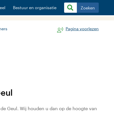
eel
Bestuur en organisatie
Zoeken
mers
Pagina voorlezen
Geul
site)
de Geul. Wij houden u dan op de hoogte van