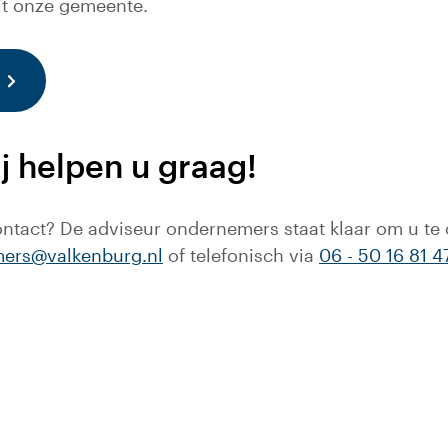
it onze gemeente.
e link gaat naar een externe website)
j helpen u graag!
contact? De adviseur ondernemers staat klaar om u te
ers@valkenburg.nl
of telefonisch via
06 - 50 16 81 4