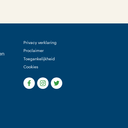
Privacy verklaring
Proclaimer
en
Toegankelijkheid
Cookies
(Deze link gaat naar een externe website)
(Deze link gaat naar een externe websi
(Deze link gaat naar een extern