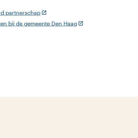
(Deze link gaat naar een externe webs
erd partnerschap
(Deze link gaat naar ee
doen bij de gemeente Den Haag