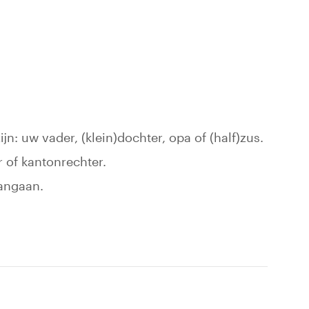
jn: uw vader, (klein)dochter, opa of (half)zus.
r of kantonrechter.
aangaan.