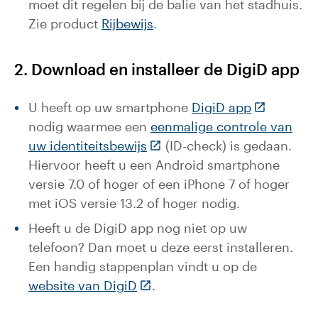
moet dit regelen bij de balie van het stadhuis.
Zie product
Rijbewijs
.
2. Download en installeer de DigiD app
(Deze link 
U heeft op uw smartphone
DigiD app
nodig waarmee een
eenmalige controle van
(Deze link gaat naar een ext
uw identiteitsbewijs
(ID-check) is gedaan.
Hiervoor heeft u een Android smartphone
versie 7.0 of hoger of een iPhone 7 of hoger
met iOS versie 13.2 of hoger nodig.
Heeft u de DigiD app nog niet op uw
telefoon? Dan moet u deze eerst installeren.
Een handig stappenplan vindt u op de
(Deze link gaat naar een exter
website van DigiD
.