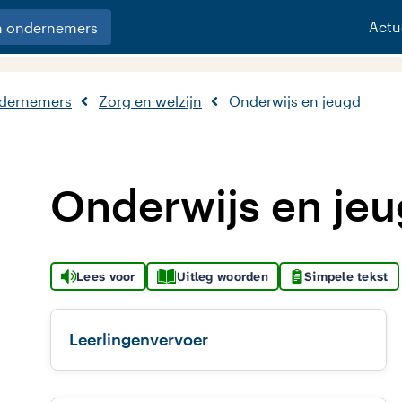
Actu
n ondernemers
ndernemers
Zorg en welzijn
Onderwijs en jeugd
Onderwijs en je
Lees voor
Uitleg woorden
Simpele tekst
Leerlingenvervoer