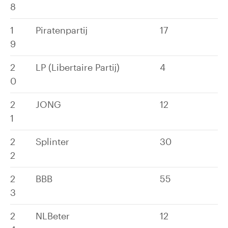
8
1
Piratenpartij
17
9
2
LP (Libertaire Partij)
4
0
2
JONG
12
1
2
Splinter
30
2
2
BBB
55
3
2
NLBeter
12