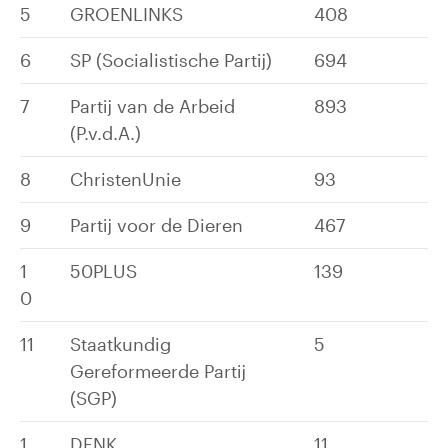
5
GROENLINKS
408
6
SP (Socialistische Partij)
694
7
Partij van de Arbeid
893
(P.v.d.A.)
8
ChristenUnie
93
9
Partij voor de Dieren
467
1
50PLUS
139
0
11
Staatkundig
5
Gereformeerde Partij
(SGP)
1
DENK
11