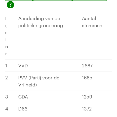
L
Aanduiding van de
Aantal
ij
politieke groepering
stemmen
s
t
n
r.
1
VVD
2687
2
PVV (Partij voor de
1685
Vrijheid)
3
CDA
1259
4
D66
1372