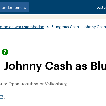
Actu
n ondernemers
nten en werkzaamheden
Bluegrass Cash – Johnny Cash
 Johnny Cash as Bl
atie: Openluchttheater Valkenburg
(Deze link gaat naar een externe website)
.