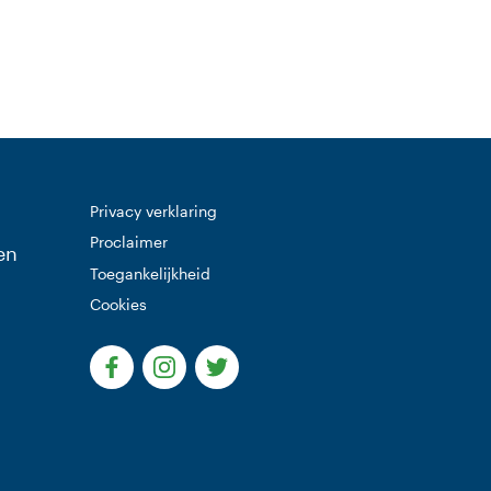
Privacy verklaring
Proclaimer
en
Toegankelijkheid
Cookies
(Deze link gaat naar een externe website)
(Deze link gaat naar een externe websi
(Deze link gaat naar een extern