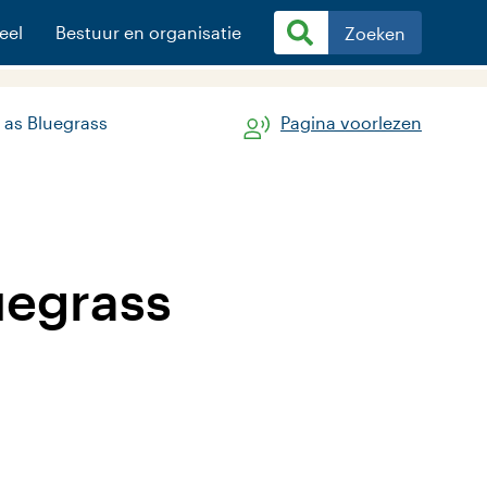
eel
Bestuur en organisatie
Zoeken
 as Bluegrass
Pagina voorlezen
uegrass