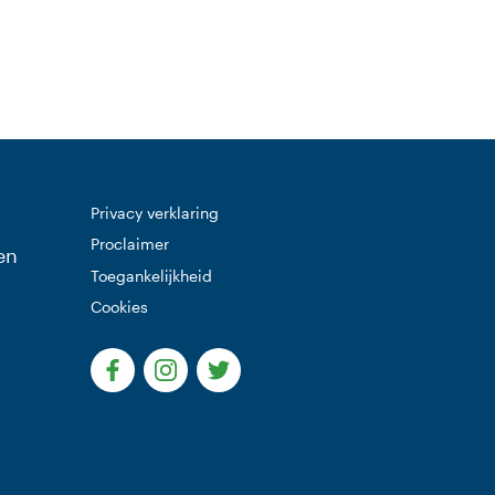
Privacy verklaring
Proclaimer
en
Toegankelijkheid
Cookies
(Deze link gaat naar een externe website)
(Deze link gaat naar een externe websi
(Deze link gaat naar een extern