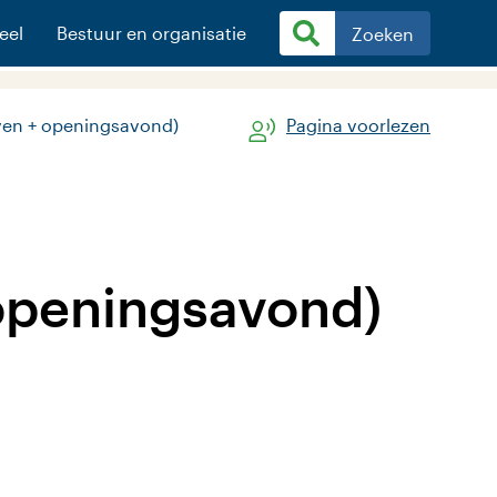
eel
Bestuur en organisatie
Zoeken
ven + openingsavond)
Pagina voorlezen
openingsavond)