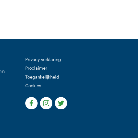
Privacy verklaring
Proclaimer
en
Toegankelijkheid
Cookies
(Deze link gaat naar een externe website)
(Deze link gaat naar een externe websi
(Deze link gaat naar een extern