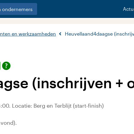
Actu
n ondernemers
nten en werkzaamheden
Heuvellaand4daagse (inschrij
gse (inschrijven + 
. Locatie: Berg en Terblijt (start-finish)
avond).