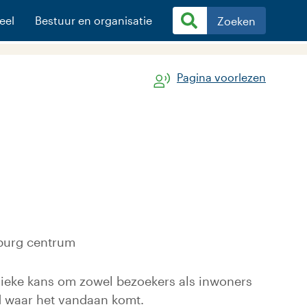
eel
Bestuur en organisatie
Zoeken
Pagina voorlezen
nburg centrum
 unieke kans om zowel bezoekers als inwoners
d waar het vandaan komt.