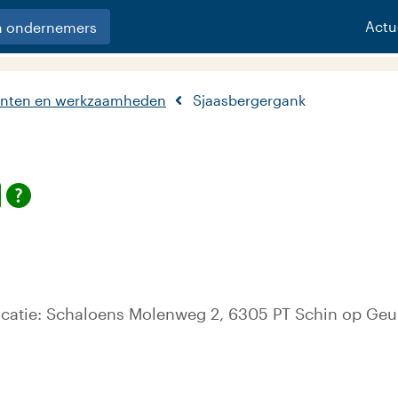
Actu
n ondernemers
nten en werkzaamheden
Sjaasbergergank
ocatie: Schaloens Molenweg 2, 6305 PT Schin op Geu