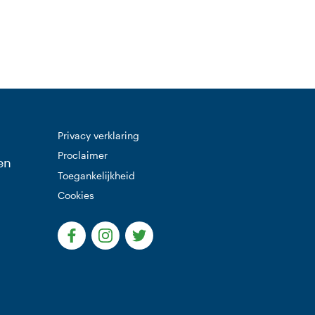
Privacy verklaring
Proclaimer
en
Toegankelijkheid
Cookies
(Deze link gaat naar een externe website)
(Deze link gaat naar een externe websi
(Deze link gaat naar een extern