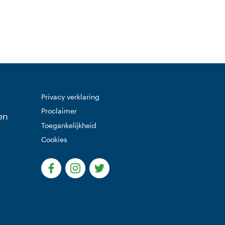
Privacy verklaring
Proclaimer
en
Toegankelijkheid
Cookies
(Deze link gaat naar een externe website)
(Deze link gaat naar een externe websi
(Deze link gaat naar een extern