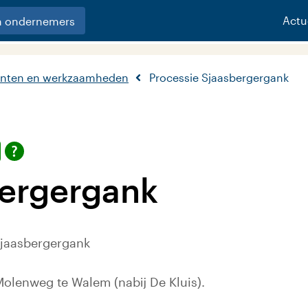
Actu
n ondernemers
nten en werkzaamheden
Processie Sjaasbergergank
bergergank
Sjaasbergergank
Molenweg te Walem (nabij De Kluis).