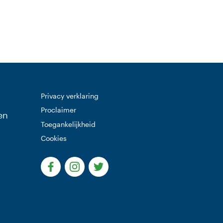
Privacy verklaring
Proclaimer
en
Toegankelijkheid
Cookies
(Deze link gaat naar een externe website)
(Deze link gaat naar een externe websi
(Deze link gaat naar een extern