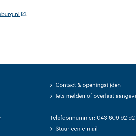
(Deze link gaat naar een externe website)
mburg.nl
.
Contact & openingstijden
Iets melden of overlast aangev
r
Telefoonnummer: 043 609 92 92
Stuur een e-mail