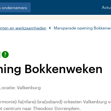
Actu
n ondernemers
nten en werkzaamheden
Marsparade opening Bokkenw
ning Bokkenweken
Locatie: Valkenburg
(rmonie)-fa(nfare)-bra(ssband) orkesten Valkenburg
et centrum naar Theodoor Dorrenplein.