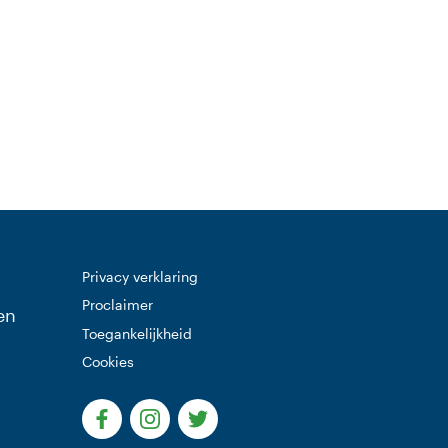
Privacy verklaring
Proclaimer
en
Toegankelijkheid
Cookies
(Deze link gaat naar een externe website)
(Deze link gaat naar een externe websi
(Deze link gaat naar een extern