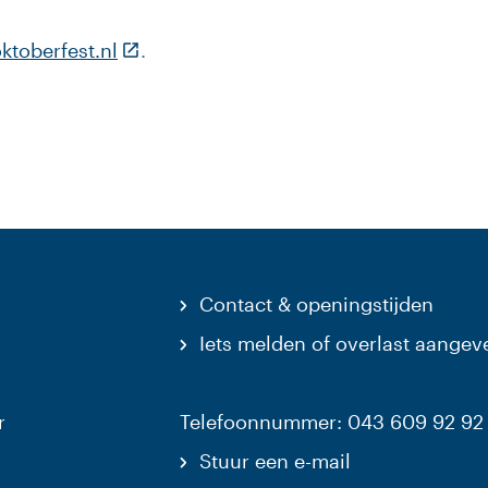
(Deze link gaat naar een externe website
toberfest.nl
.
Contact & openingstijden
Iets melden of overlast aangev
r
Telefoonnummer: 043 609 92 92
Stuur een e-mail