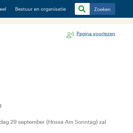
eel
Bestuur en organisatie
Zoeken
Pagina voorlezen
g
ondag 29 september (Hossa Am Sonntag) zal