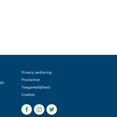
)
Privacy verklaring
Proclaimer
en
Toegankelijkheid
Cookies
(Deze link gaat naar een externe website)
(Deze link gaat naar een externe websi
(Deze link gaat naar een extern