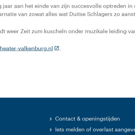
 jaar aan het einde van zijn succesvolle optreden in 
rnatie van zowat alles wat Duitse Schlagers zo aanst
dt weer Zeit zum kuscheln onder muzikale leiding va
(Deze link gaat naar een externe
heater-valkenburg.nl
.
Contact & openingstijden
Iets melden of overlast aangev