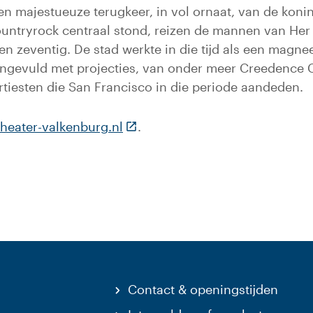
 een majestueuze terugkeer, in vol ornaat, van de ko
countryrock centraal stond, reizen de mannen van He
en zeventig. De stad werkte in die tijd als een magne
ngevuld met projecties, van onder meer Creedence Cl
rtiesten die San Francisco in die periode aandeden.
(Deze link gaat naar een externe
heater-valkenburg.nl
.
Contact & openingstijden