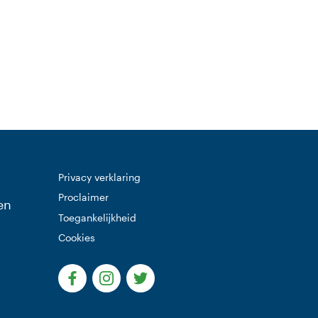
Privacy verklaring
Proclaimer
en
Toegankelijkheid
Cookies
(Deze link gaat naar een externe website)
(Deze link gaat naar een externe websi
(Deze link gaat naar een extern