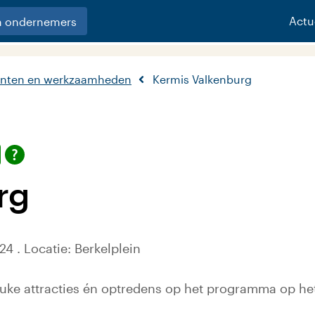
Actu
n ondernemers
nten en werkzaamheden
Kermis Valkenburg
rg
24 . Locatie: Berkelplein
leuke attracties én optredens op het programma op het