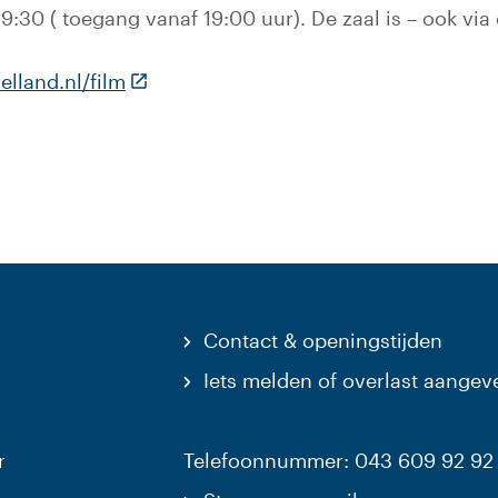
9:30 ( toegang vanaf 19:00 uur). De zaal is – ook via d
(Deze link gaat naar een externe websit
lland.nl/film
Contact & openingstijden
Iets melden of overlast aangev
r
Telefoonnummer: 043 609 92 92