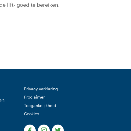
e lift- goed te bereiken.
e)
Privacy verklaring
Proclaimer
en
Toegankelijkheid
Cookies
(Deze link gaat naar een externe website)
(Deze link gaat naar een externe websi
(Deze link gaat naar een extern