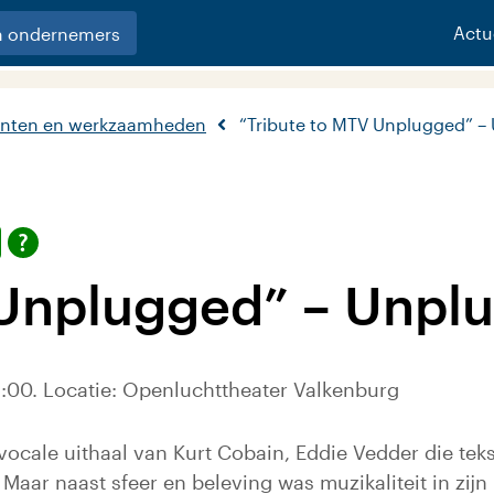
Actu
n ondernemers
nten en werkzaamheden
“Tribute to MTV Unplugged” –
 Unplugged” – Unpl
:00. Locatie: Openluchttheater Valkenburg
cale uithaal van Kurt Cobain, Eddie Vedder die teks
. Maar naast sfeer en beleving was muzikaliteit in zi