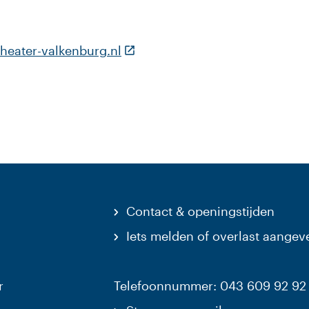
(Deze link gaat naar een externe
heater-valkenburg.nl
Contact & openingstijden
Iets melden of overlast aangev
r
Telefoonnummer: 043 609 92 92