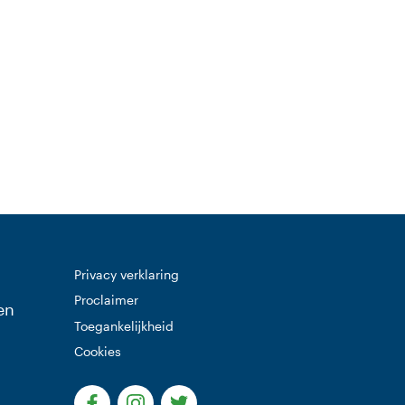
 website)
Privacy verklaring
Proclaimer
en
Toegankelijkheid
Cookies
(Deze link gaat naar een externe website)
(Deze link gaat naar een externe websi
(Deze link gaat naar een extern