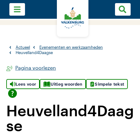
Actueel
Evenementen en werkzaamheden
Heuvelland4Daagse
Pagina voorlezen
Lees voor
Uitleg woorden
Simpele tekst
Heuvelland4Daag
se