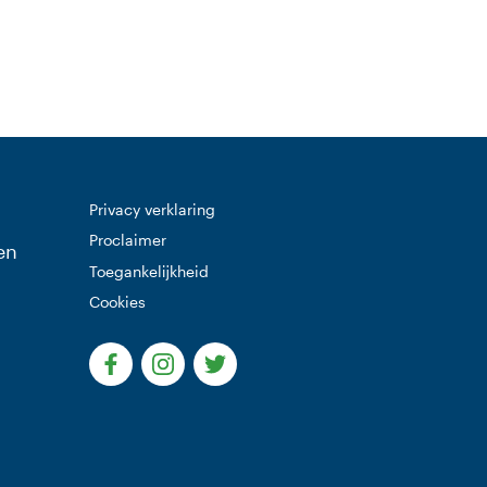
Privacy verklaring
Proclaimer
en
Toegankelijkheid
Cookies
(Deze link gaat naar een externe website)
(Deze link gaat naar een externe websi
(Deze link gaat naar een extern