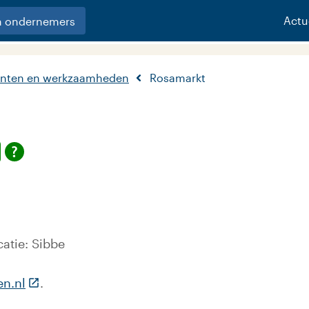
Actu
n ondernemers
nten en werkzaamheden
Rosamarkt
atie: Sibbe
(Deze link gaat naar een externe website)
en.nl
.