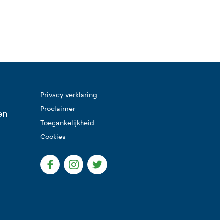
Privacy verklaring
Proclaimer
en
Toegankelijkheid
Cookies
(Deze link gaat naar een externe website)
(Deze link gaat naar een externe websi
(Deze link gaat naar een extern