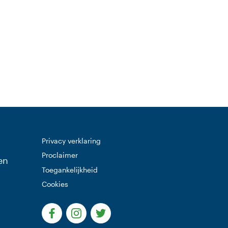
 website)
Privacy verklaring
Proclaimer
en
Toegankelijkheid
Cookies
(Deze link gaat naar een externe website)
(Deze link gaat naar een externe websi
(Deze link gaat naar een extern