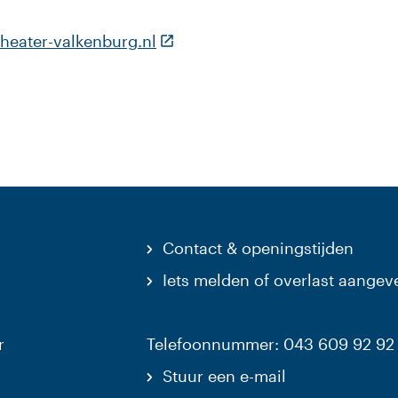
(Deze link gaat naar een externe
heater-valkenburg.nl
Contact & openingstijden
Iets melden of overlast aangev
r
Telefoonnummer: 043 609 92 92
Stuur een e-mail