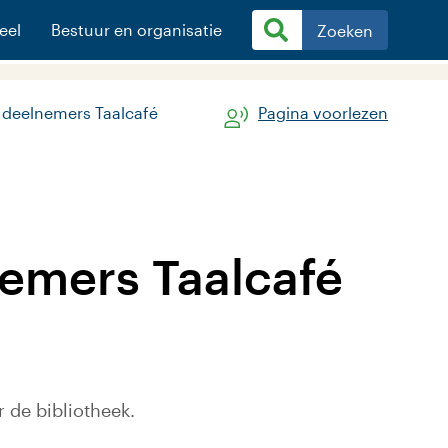
eel
Bestuur en organisatie
Zoeken
n deelnemers Taalcafé
Pagina voorlezen
nemers Taalcafé
 de bibliotheek.