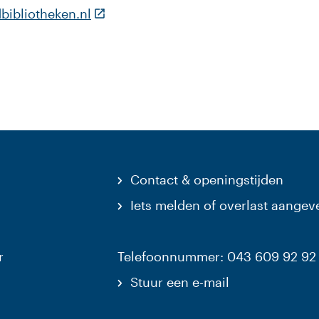
(Deze link gaat naar een externe webs
ibliotheken.nl
Contact & openingstijden
Iets melden of overlast aangev
r
Telefoonnummer: 043 609 92 92
Stuur een e-mail