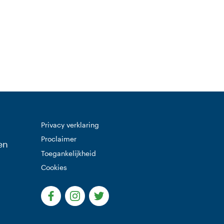
ite)
Privacy verklaring
Proclaimer
en
Toegankelijkheid
Cookies
(Deze link gaat naar een externe website)
(Deze link gaat naar een externe websi
(Deze link gaat naar een extern