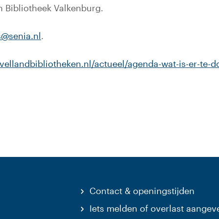
n Bibliotheek Valkenburg.
@senia.nl
.
vellandbibliotheken.nl/actueel/agenda-wat-is-er-te-
website)
Contact & openingstijden
Iets melden of overlast aangev