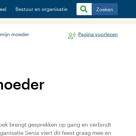
eel
Bestuur en organisatie
Zoeken
 mijn moeder
Pagina voorlezen
moeder
boek brengt gesprekken op gang en verbindt
anisatie Senia viert dit feest graag mee en