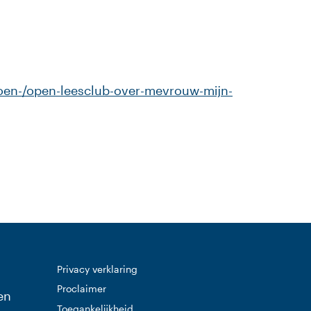
doen-/open-leesclub-over-mevrouw-mijn-
Privacy verklaring
Proclaimer
en
Toegankelijkheid