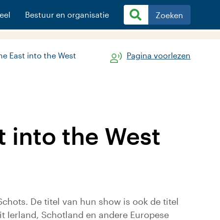
eel
Bestuur en organisatie
Zoeken
he East into the West
Pagina voorlezen
t into the West
chots. De titel van hun show is ook de titel
it Ierland, Schotland en andere Europese