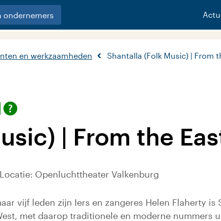
Actu
n ondernemers
nten en werkzaamheden
Shantalla (Folk Music) | From t
usic) | From the Eas
 Locatie: Openluchttheater Valkenburg
ar vijf leden zijn Iers en zangeres Helen Flaherty is S
West, met daarop traditionele en moderne nummers u