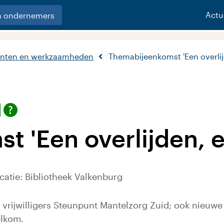
Actu
n ondernemers
nten en werkzaamheden
Themabijeenkomst 'Een overlij
 'Een overlijden, e
catie: Bibliotheek Valkenburg
ijwilligers Steunpunt Mantelzorg Zuid; ook nieuwe ma
elkom.