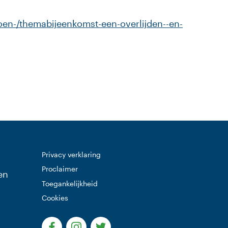
doen-/themabijeenkomst-een-overlijden--en-
Privacy verklaring
Proclaimer
en
Toegankelijkheid
Cookies
(Deze link gaat naar een externe website)
(Deze link gaat naar een externe websi
(Deze link gaat naar een extern