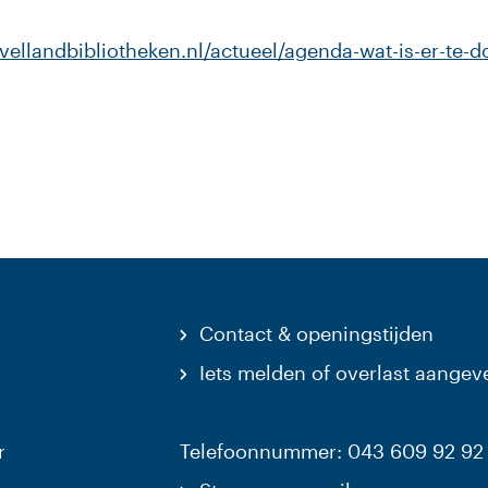
ellandbibliotheken.nl/actueel/agenda-wat-is-er-te-do
aar een externe website)
Contact & openingstijden
Iets melden of overlast aangev
r
Telefoonnummer: 043 609 92 92