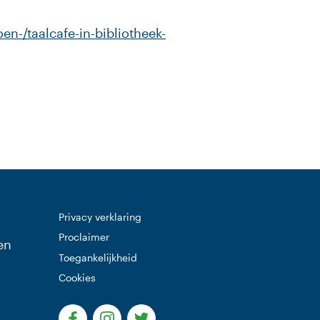
en-/taalcafe-in-bibliotheek-
Privacy verklaring
Proclaimer
en
Toegankelijkheid
Cookies
(Deze link gaat naar een externe website)
(Deze link gaat naar een externe websi
(Deze link gaat naar een extern