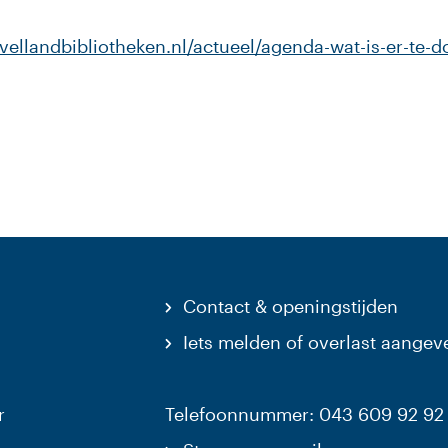
ellandbibliotheken.nl/actueel/agenda-wat-is-er-te-do
ar een externe website)
Contact & openingstijden
Iets melden of overlast aangev
r
Telefoonnummer: 043 609 92 92