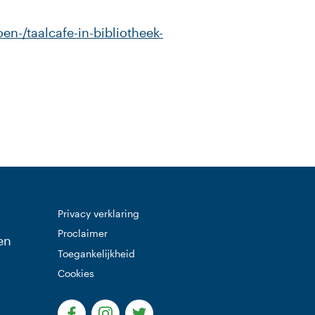
en-/taalcafe-in-bibliotheek-
Privacy verklaring
Proclaimer
en
Toegankelijkheid
Cookies
(Deze link gaat naar een externe website)
(Deze link gaat naar een externe websi
(Deze link gaat naar een extern