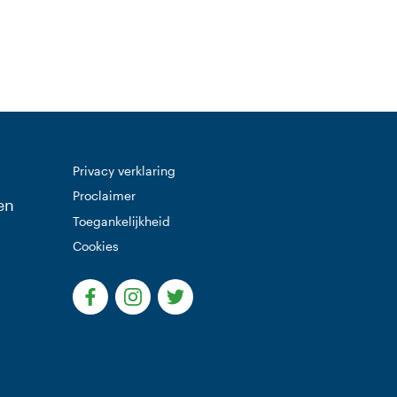
Privacy verklaring
Proclaimer
en
Toegankelijkheid
Cookies
(Deze link gaat naar een externe website)
(Deze link gaat naar een externe websi
(Deze link gaat naar een extern