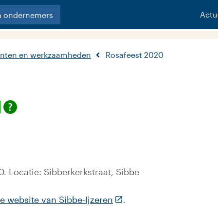
Actu
n ondernemers
nten en werkzaamheden
Rosafeest 2020
. Locatie: Sibberkerkstraat, Sibbe
(Deze link gaat naar een 
e website van Sibbe-Ijzeren
.