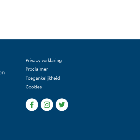
Privacy verklaring
Proclaimer
en
Toegankelijkheid
Cookies
(Deze link gaat naar een externe website)
(Deze link gaat naar een externe websi
(Deze link gaat naar een extern