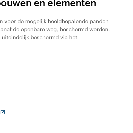
ebouwen en elementen
en voor de mogelijk beeldbepalende panden
r vanaf de openbare weg, beschermd worden.
iteindelijk beschermd via het
eze link gaat naar een externe website)
(Deze link gaat naar een externe website)
website)
gaat naar een externe website)