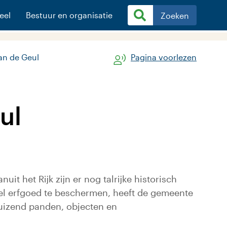
eel
Bestuur en organisatie
Zoeken
an de Geul
Pagina voorlezen
ul
 het Rijk zijn er nog talrijke historisch
eel erfgoed te beschermen, heeft de gemeente
 duizend panden, objecten en