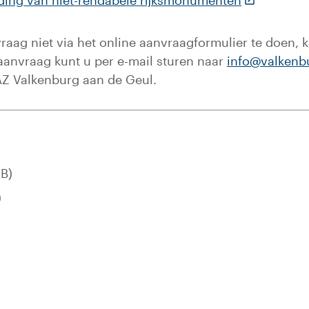
uding van niet-rendabele rijksmonumenten
raag niet via het online aanvraagformulier te doen, 
 aanvraag kunt u per e-mail sturen naar
info@valkenb
AZ Valkenburg aan de Geul.
MB)
)