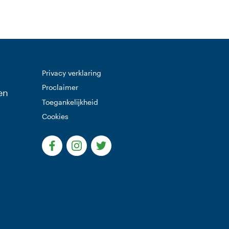
Privacy verklaring
Proclaimer
en
Toegankelijkheid
Cookies
(Deze link gaat naar een externe website)
(Deze link gaat naar een externe websi
(Deze link gaat naar een extern