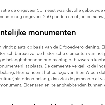
risatie de ongeveer 50 meest waardevolle gebouwde e
meente nog ongeveer 250 panden en objecten aanwijz
entelijke monumenten
vindt plaats op basis van de Erfgoedverordening. E
orisch bureau zal de historische elementen van het
erige belanghebbenden hun mening of bezwaren kenb
onumentenlijst plaats. De gemeente vergelijkt de in
elang. Hierna neemt het college van B en W een defi
ltuur)historisch belang, dan ziet de gemeente af van 
jk monument. Eigenaren en belanghebbenden kunnen w