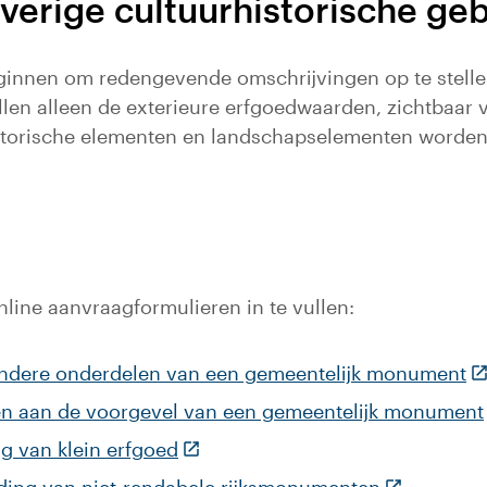
verige cultuurhistorische g
eginnen om redengevende omschrijvingen op te stell
llen alleen de exterieure erfgoedwaarden, zichtbaa
torische elementen en landschapselementen worden u
line aanvraagformulieren in te vullen:
(D
ondere onderdelen van een gemeentelijk monument
gen aan de voorgevel van een gemeentelijk monument
(Deze link gaat naar een externe 
g van klein erfgoed
(Deze link 